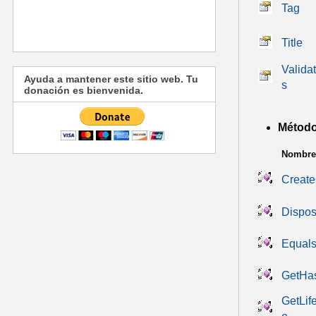
Tag
Title
Valid
Ayuda a mantener este sitio web. Tu
s
donación es bienvenida.
Métod
Nombre
Create
Dispo
Equals
GetHa
GetLif