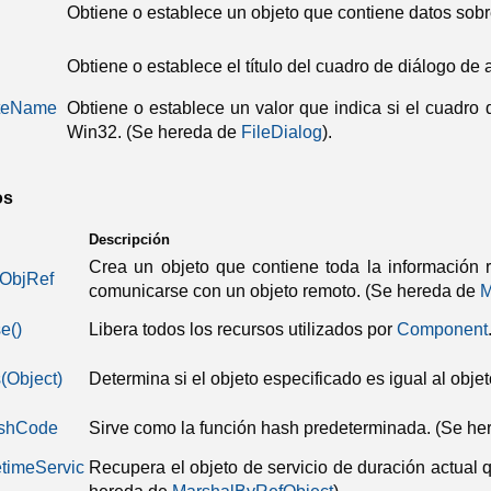
Obtiene o establece un objeto que contiene datos sobre
Obtiene o establece el título del cuadro de diálogo de 
ateName
Obtiene o establece un valor que indica si el cuadro
Win32.
(Se hereda de
FileDialog
).
os
Descripción
Crea un objeto que contiene toda la información r
ObjRef
comunicarse con un objeto remoto.
(Se hereda de
M
se
()
Libera todos los recursos utilizados por
Component
(Object)
Determina si el objeto especificado es igual al objet
shCode
Sirve como la función hash predeterminada.
(Se he
etimeServic
Recupera el objeto de servicio de duración actual q