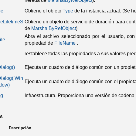
hereda de
MarshalByRefObject
).
pe
Obtiene el objeto
Type
de la instancia actual.
(Se h
izeLifetimeS
Obtiene un objeto de servicio de duración para contr
de
MarshalByRefObject
).
Abra el archivo seleccionado por el usuario, con
ile
propiedad de
FileName
.
restablece todas las propiedades a sus valores pr
ialog
()
Ejecuta un cuadro de diálogo común con un propiet
ialog(IWin
Ejecuta un cuadro de diálogo común con el propieta
dow)
ng
Infraestructura.
Proporciona una versión de cadena d
s
Descripción