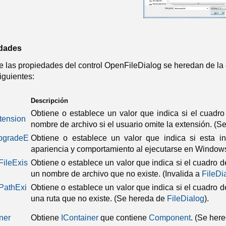
edades
e las propiedades del control OpenFileDialog se heredan de la 
iguientes:
Descripción
Obtiene o establece un valor que indica si el cuad
tension
nombre de archivo si el usuario omite la extensión.
(Se
pgradeE
Obtiene o establece un valor que indica si esta i
apariencia y comportamiento al ejecutarse en Windows
ileExis
Obtiene o establece un valor que indica si el cuadro d
un nombre de archivo que no existe.
(Invalida a
FileDi
PathExi
Obtiene o establece un valor que indica si el cuadro d
una ruta que no existe.
(Se hereda de
FileDialog
).
ner
Obtiene
IContainer
que contiene
Component
.
(Se her