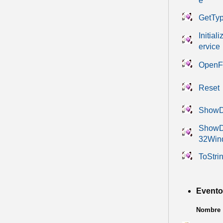
e
GetTy
Initial
ervice
OpenF
Reset
ShowD
ShowD
32Win
ToStri
Evento
Nombre