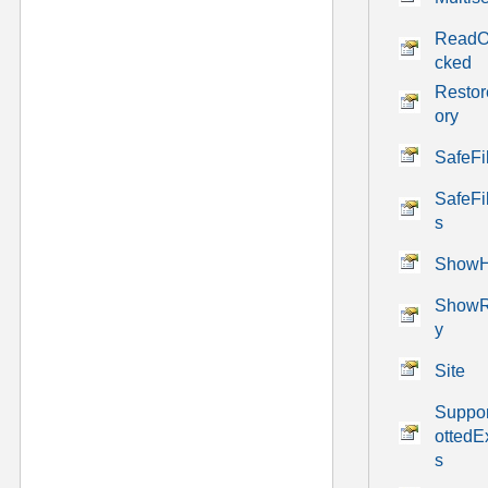
ReadO
cked
Restor
ory
SafeF
SafeF
s
ShowH
ShowR
y
Site
Suppor
ottedE
s