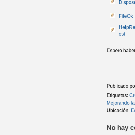
Dispos
FileOk
HelpR
est
Espero haber
Publicado p
Etiquetas:
Cr
Mejorando la
Ubicación:
E
No hay c