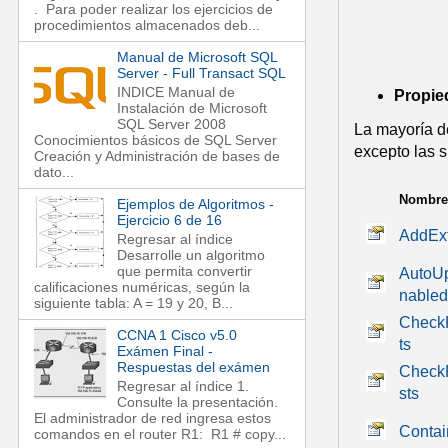
. Para poder realizar los ejercicios de
procedimientos almacenados deb...
Manual de Microsoft SQL
Server - Full Transact SQL
INDICE Manual de
Propi
Instalación de Microsoft
SQL Server 2008
La mayoría d
Conocimientos básicos de SQL Server
excepto las s
Creación y Administración de bases de
dato...
Nombre
Ejemplos de Algoritmos -
Ejercicio 6 de 16
AddEx
Regresar al índice
Desarrolle un algoritmo
que permita convertir
AutoU
calificaciones numéricas, según la
nabled
siguiente tabla: A = 19 y 20, B...
CheckF
CCNA 1 Cisco v5.0
ts
Exámen Final -
Respuestas del exámen
Check
Regresar al índice 1.
sts
Consulte la presentación.
El administrador de red ingresa estos
Contai
comandos en el router R1: R1 # copy...