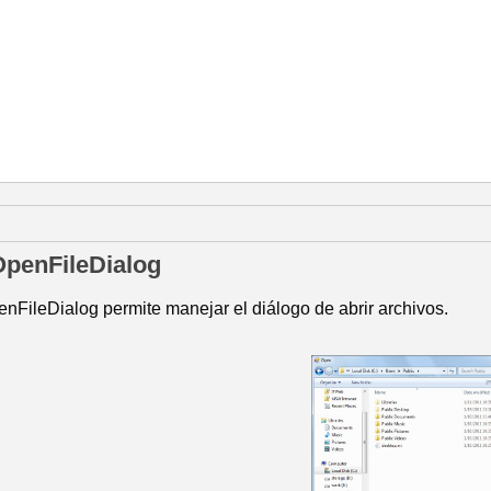
marzo de 2014
OpenFileDialog
enFileDialog permite manejar el diálogo de abrir archivos.