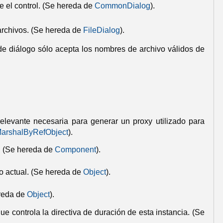
 el control.
(Se hereda de
CommonDialog
).
archivos.
(Se hereda de
FileDialog
).
 de diálogo sólo acepta los nombres de archivo válidos de
elevante necesaria para generar un proxy utilizado para
arshalByRefObject
).
.
(Se hereda de
Component
).
o actual.
(Se hereda de
Object
).
reda de
Object
).
ue controla la directiva de duración de esta instancia.
(Se