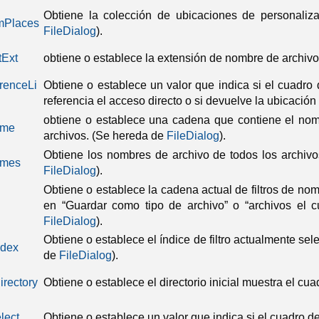
Obtiene la colección de ubicaciones de personaliz
mPlaces
FileDialog
).
tExt
obtiene o establece la extensión de nombre de archiv
renceLi
Obtiene o establece un valor que indica si el cuadro
referencia el acceso directo o si devuelve la ubicación 
obtiene o establece una cadena que contiene el nom
ame
archivos.
(Se hereda de
FileDialog
).
Obtiene los nombres de archivo de todos los archivo
ames
FileDialog
).
Obtiene o establece la cadena actual de filtros de n
en “Guardar como tipo de archivo” o “archivos el c
FileDialog
).
Obtiene o establece el índice de filtro actualmente se
ndex
de
FileDialog
).
Directory
Obtiene o establece el directorio inicial muestra el cu
lect
Obtiene o establece un valor que indica si el cuadro d