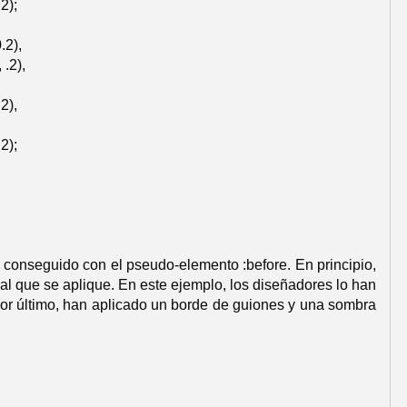
2);
.2),
 .2),
2),
2);
 conseguido con el pseudo-elemento :before. En principio,
al que se aplique. En este ejemplo, los diseñadores lo han
 Por último, han aplicado un borde de guiones y una sombra
;