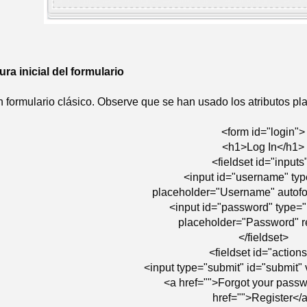
ura inicial del formulario
n formulario clásico. Observe que se han usado los atributos pla
<form id="login">
<h1>Log In</h1>
<fieldset id="inputs
<input id="username" typ
placeholder="Username" autofo
<input id="password" type=
placeholder="Password" r
</fieldset>
<fieldset id="action
<input type="submit" id="submit"
<a href="">Forgot your pass
href="">Register</