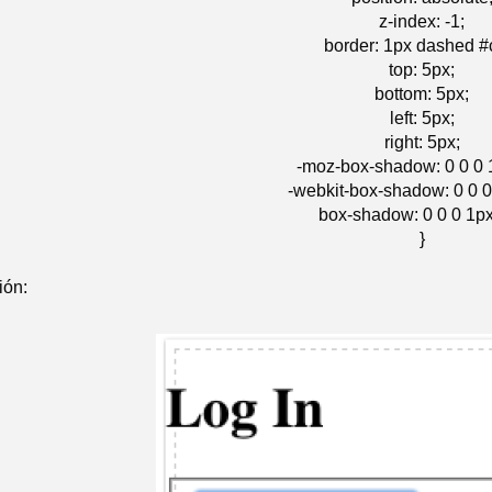
z-index: -1;
border: 1px dashed #
top: 5px;
bottom: 5px;
left: 5px;
right: 5px;
-moz-box-shadow: 0 0 0 1
-webkit-box-shadow: 0 0 0 
box-shadow: 0 0 0 1px 
}
ión: