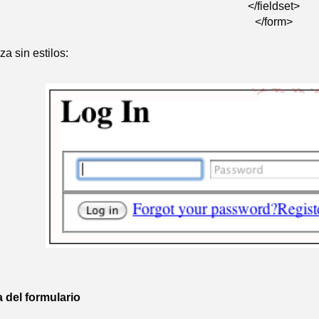
</fieldset>
</form>
za sin estilos:
 del formulario