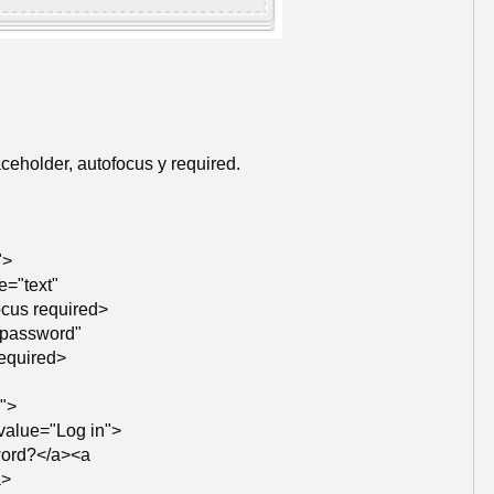
ceholder, autofocus y required.
">
e="text"
cus required>
"password"
equired>
s">
 value="Log in">
word?</a><a
a>