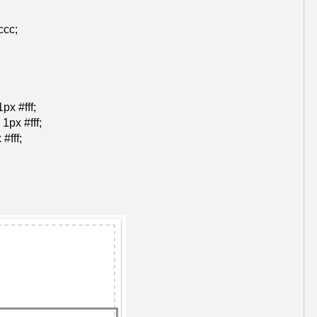
ccc;
px #fff;
1px #fff;
#fff;