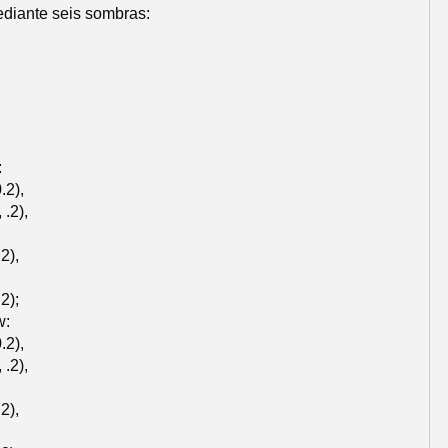
ediante seis sombras:
;
:
.2),
 .2),
2),
2);
w:
.2),
 .2),
2),