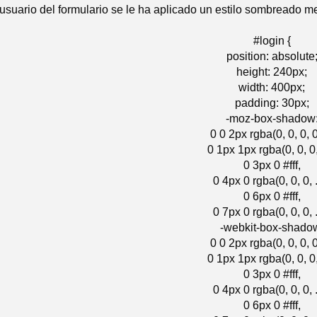
usuario del formulario se le ha aplicado un estilo sombreado m
#login {
position: absolute
height: 240px;
width: 400px;
padding: 30px;
-moz-box-shadow
0 0 2px rgba(0, 0, 0, 0
0 1px 1px rgba(0, 0, 0,
0 3px 0 #fff,
0 4px 0 rgba(0, 0, 0, .
0 6px 0 #fff,
0 7px 0 rgba(0, 0, 0, .
-webkit-box-shado
0 0 2px rgba(0, 0, 0, 0
0 1px 1px rgba(0, 0, 0,
0 3px 0 #fff,
0 4px 0 rgba(0, 0, 0, .
0 6px 0 #fff,