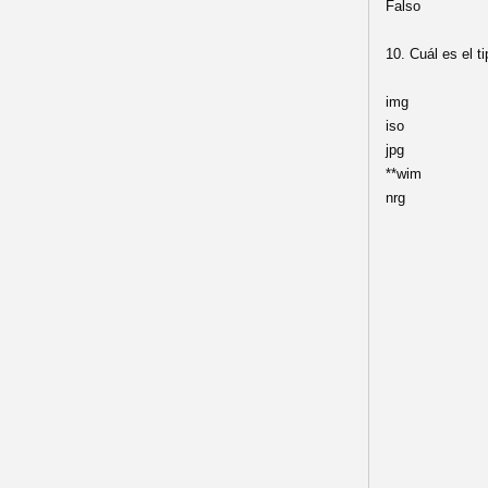
Falso
10. Cuál es el 
img
iso
jpg
**wim
nrg