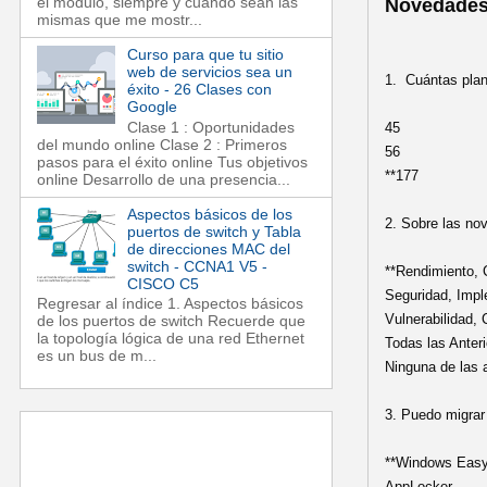
el módulo, siempre y cuando sean las
Novedades 
mismas que me mostr...
Curso para que tu sitio
web de servicios sea un
1. Cuántas plan
éxito - 26 Clases con
Google
Clase 1 : Oportunidades
45
del mundo online Clase 2 : Primeros
56
pasos para el éxito online Tus objetivos
**177
online Desarrollo de una presencia...
Aspectos básicos de los
2. Sobre las no
puertos de switch y Tabla
de direcciones MAC del
switch - CCNA1 V5 -
**Rendimiento, C
CISCO C5
Seguridad, Impl
Regresar al índice 1. Aspectos básicos
Vulnerabilidad,
de los puertos de switch Recuerde que
la topología lógica de una red Ethernet
Todas las Anter
es un bus de m...
Ninguna de las 
3. Puedo migrar
**Windows Easy
AppLocker