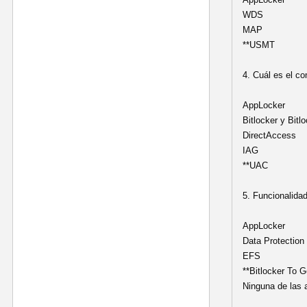
WDS
MAP
**USMT
4. Cuál es el c
AppLocker
Bitlocker y Bitl
DirectAccess
IAG
**UAC
5. Funcionalida
AppLocker
Data Protection
EFS
**Bitlocker To 
Ninguna de las 