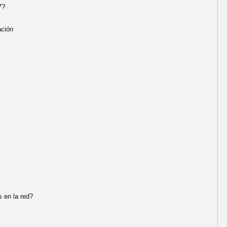
7?
ación
 en la red?