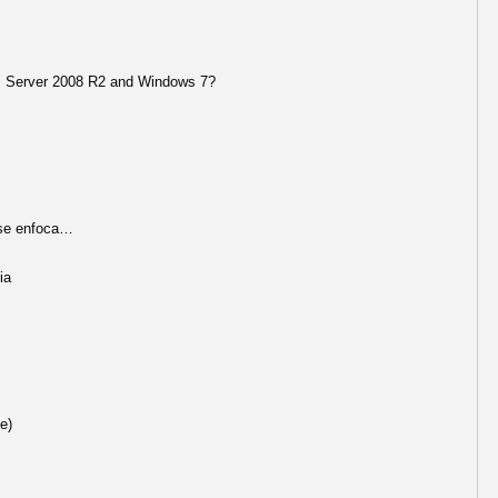
ws Server 2008 R2 and Windows 7?
 se enfoca…
ia
e)