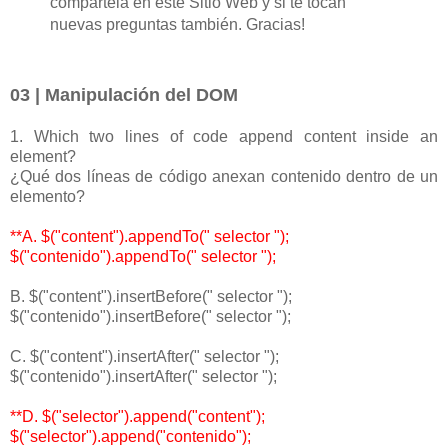
compártela en este Sitio Web y si te tocan
nuevas preguntas también. Gracias!
03 | Manipulación del DOM
1. Which two lines of code append content inside an
element?
¿Qué dos líneas de código anexan contenido dentro de un
elemento?
**A. $("content").appendTo(" selector ");
$("contenido").appendTo(" selector ");
B. $("content").insertBefore(" selector ");
$("contenido").insertBefore(" selector ");
C. $("content").insertAfter(" selector ");
$("contenido").insertAfter(" selector ");
**D. $("selector").append("content");
$("selector").append("contenido");