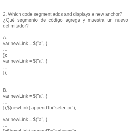
2. Which code segment adds and displays a new anchor?
¿Qué segmento de código agrega y muestra un nuevo
delimitador?
A.
var newLink = $("a", {
…
});
var newLink = $("a", {
…
});
B.
var newLink = $("a", {
…
});$(newLink).appendTo("selector");
var newLink = $("a", {
…