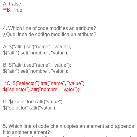
A. False
**B. True
4. Which line of code modifies an attribute?
¿Qué línea de código modifica un atributo?
A. $("attr").set("name", "value");
$("attr").set("nombre", "valor");
B. $("attr").set("name", "value");
$("attr").set("nombre", "valor");
**C. $("selector").attr("name", "value");
$("selector").attr("nombre", "valor");
D. $("selector").attr("value");
$("selector").attr("valor");
5. Which line of code chain copies an element and appends
it to another element?