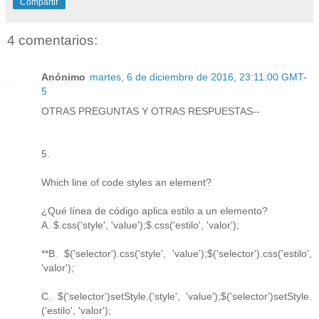
Compartir
4 comentarios:
Anónimo
martes, 6 de diciembre de 2016, 23:11:00 GMT-
5
OTRAS PREGUNTAS Y OTRAS RESPUESTAS--
5.
Which line of code styles an element?
¿Qué línea de código aplica estilo a un elemento?
A. $.css('style', 'value');$.css('estilo', 'valor');
**B. $('selector').css('style', 'value');$('selector').css('estilo',
'valor');
C. $('selector')setStyle.('style', 'value');$('selector')setStyle.
('estilo', 'valor');