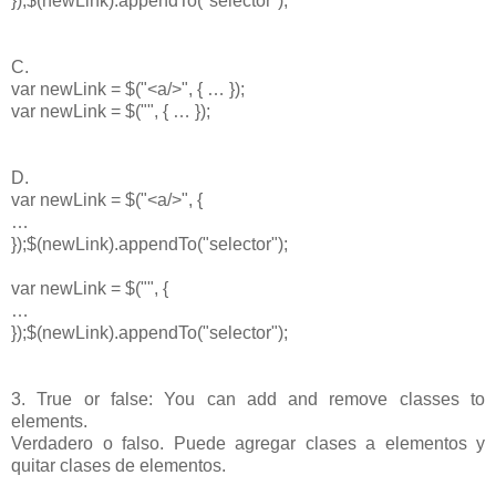
});$(newLink).appendTo("selector");
C.
var newLink = $("<a/>", { … });
var newLink = $("", { … });
D.
var newLink = $("<a/>", {
…
});$(newLink).appendTo("selector");
var newLink = $("", {
…
});$(newLink).appendTo("selector");
3. True or false: You can add and remove classes to
elements.
Verdadero o falso. Puede agregar clases a elementos y
quitar clases de elementos.