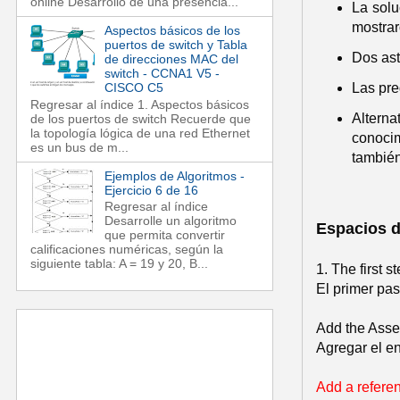
online Desarrollo de una presencia...
La solu
mostrar
Aspectos básicos de los
puertos de switch y Tabla
Dos aste
de direcciones MAC del
switch - CCNA1 V5 -
CISCO C5
Las pre
Regresar al índice 1. Aspectos básicos
Altern
de los puertos de switch Recuerde que
la topología lógica de una red Ethernet
conocim
es un bus de m...
también
Ejemplos de Algoritmos -
Ejercicio 6 de 16
Regresar al índice
Desarrolle un algoritmo
Espacios d
que permita convertir
calificaciones numéricas, según la
siguiente tabla: A = 19 y 20, B...
1. The first s
El primer pa
Add the Assem
Agregar el e
Add a refere