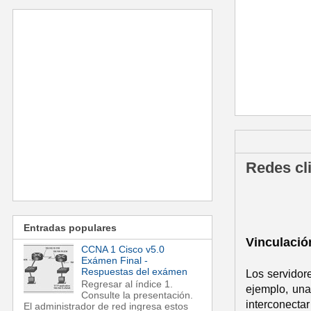
miércoles, 16
Redes cli
Entradas populares
Vinculació
CCNA 1 Cisco v5.0
Exámen Final -
Respuestas del exámen
Los servidor
Regresar al índice 1.
ejemplo, una
Consulte la presentación.
interconecta
El administrador de red ingresa estos