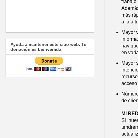
trabajo
Además,
más ráp
a la al
Mayor v
informa
Ayuda a mantener este sitio web. Tu
hay que
donación es bienvenida.
en vari
Mayor s
intenci
recurso
acceso 
Número 
de clien
MI RE
Si nues
tendre
actuali