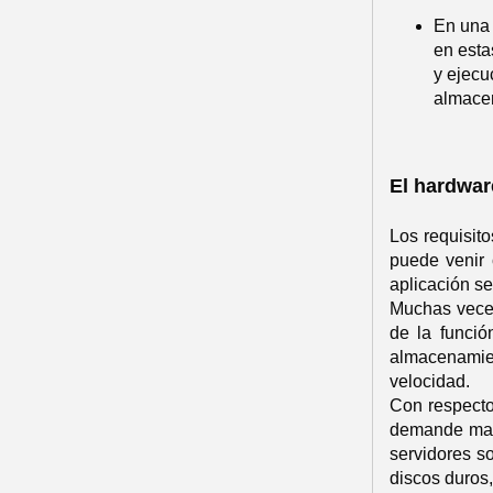
En una 
en esta
y ejecu
almacen
El hardwar
Los requisito
puede venir 
aplicación s
Muchas veces
de la funci
almacenamie
velocidad.
Con respecto 
demande mayo
servidores s
discos duros