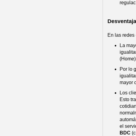
regulac
Desventaja
En las redes
La mayo
igualit
(Home)
Por lo 
igualit
mayor c
Los cli
Esto tr
cotidia
normalm
automát
el serv
BDC
(c