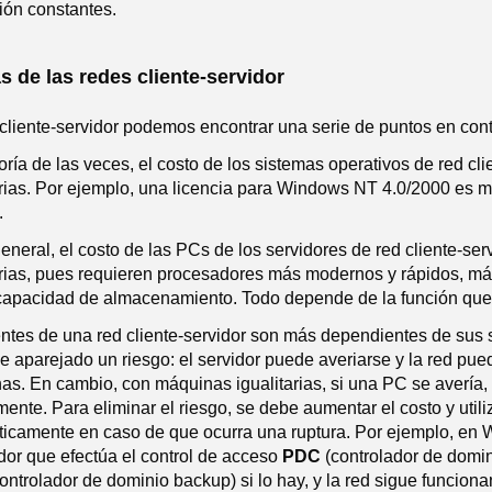
ión constantes.
s de las redes cliente-servidor
 cliente-servidor podemos encontrar una serie de puntos en con
ría de las veces, el costo de los sistemas operativos de red cl
arias. Por ejemplo, una licencia para Windows NT 4.0/2000 e
.
general, el costo de las PCs de los servidores de red cliente-s
arias, pues requieren procesadores más modernos y rápidos, m
apacidad de almacenamiento. Todo depende de la función que 
entes de una red cliente-servidor son más dependientes de sus s
ae aparejado un riesgo: el servidor puede averiarse y la red pue
nas. En cambio, con máquinas igualitarias, si una PC se avería,
ente. Para eliminar el riesgo, se debe aumentar el costo y util
icamente en caso de que ocurra una ruptura. Por ejemplo, en 
idor que efectúa el control de acceso
PDC
(controlador de domin
ontrolador de dominio backup) si lo hay, y la red sigue funcio