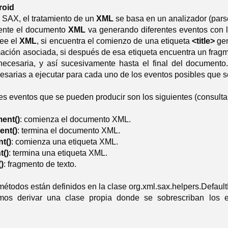
roid
 SAX, el tratamiento de un
XML
se basa en un analizador (pars
ente el documento
XML
va generando diferentes eventos con l
ee el
XML
, si encuentra el comienzo de una etiqueta
<title>
ge
mación asociada, si después de esa etiqueta encuentra un frag
necesaria, y así sucesivamente hasta el final del documento.
esarias a ejecutar para cada uno de los eventos posibles que 
es eventos que se pueden producir son los siguientes (consultar 
ent()
: comienza el documento XML.
nt()
: termina el documento XML.
t()
: comienza una etiqueta XML.
t()
: termina una etiqueta XML.
)
: fragmento de texto.
étodos están definidos en la clase org.xml.sax.helpers.Default
mos derivar una clase propia donde se sobrescriban los 