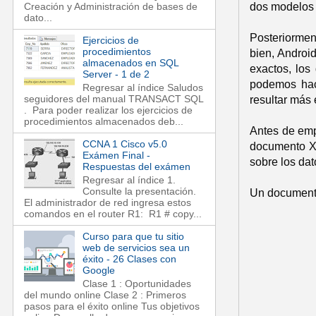
dos modelos
Creación y Administración de bases de
dato...
Posteriormen
Ejercicios de
procedimientos
bien, Androi
almacenados en SQL
exactos, los
Server - 1 de 2
podemos hac
Regresar al índice Saludos
seguidores del manual TRANSACT SQL
resultar más 
. Para poder realizar los ejercicios de
procedimientos almacenados deb...
Antes de empe
CCNA 1 Cisco v5.0
documento XM
Exámen Final -
sobre los da
Respuestas del exámen
Regresar al índice 1.
Consulte la presentación.
Un documento
El administrador de red ingresa estos
comandos en el router R1: R1 # copy...
Curso para que tu sitio
web de servicios sea un
éxito - 26 Clases con
Google
Clase 1 : Oportunidades
del mundo online Clase 2 : Primeros
pasos para el éxito online Tus objetivos