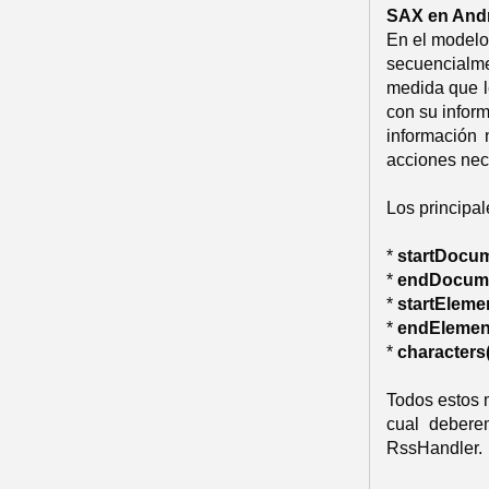
SAX en And
En el modelo
secuencialm
medida que l
con su infor
información 
acciones nec
Los principal
*
startDocum
*
endDocume
*
startElemen
*
endElemen
*
characters(
Todos estos m
cual debere
RssHandler.