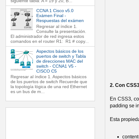
siguiente tabla: A = 19 y 20, B...
CCNA 1 Cisco v5.0
Exámen Final -
Respuestas del exámen
Regresar al índice 1.
Consulte la presentación.
El administrador de red ingresa estos
comandos en el router R1: R1 # copy...
Aspectos básicos de los
puertos de switch y Tabla
de direcciones MAC del
switch - CCNA1 V5 -
CISCO C5
Regresar al índice 1. Aspectos básicos
de los puertos de switch Recuerde que
2. Con CSS
la topología lógica de una red Ethernet
es un bus de m...
En CSS3, con
padding se i
Esta propied
content