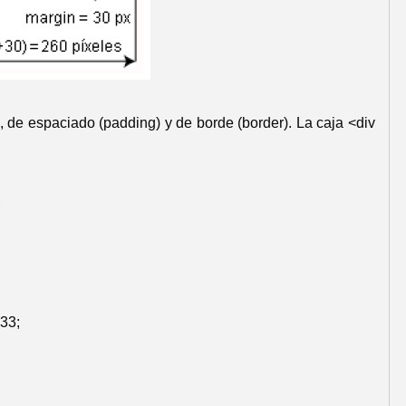
 de espaciado (padding) y de borde (border). La caja <div
;
333;
;