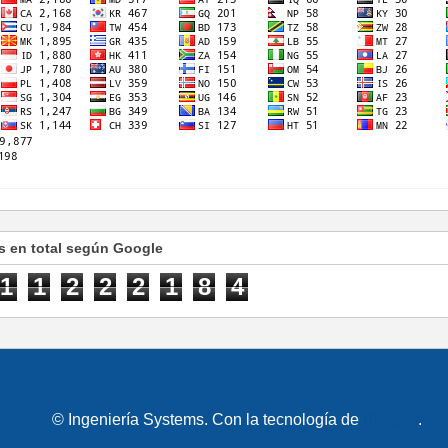
s en total según Google
1
1
2
2
2
1
8
4
© Ingeniería Systems. Con la tecnología de
Blogger
.