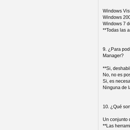
Windows Vist
Windows 2008
Windows 7 de
**Todas las a
9. ¿Para pod
Manager?
**Si, deshabi
No, no es pos
Si, es neces
Ninguna de la
10. ¿Qué so
Un conjunto 
**Las herram