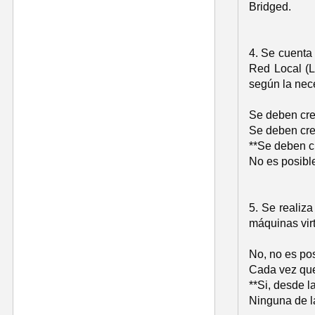
Bridged.
4. Se cuenta
Red Local (L
según la nec
Se deben crea
Se deben crea
**Se deben cr
No es posible
5. Se realiz
máquinas virt
No, no es pos
Cada vez que
**Si, desde 
Ninguna de la