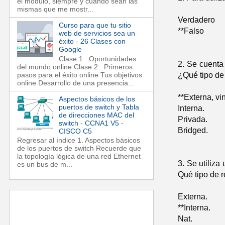
el módulo, siempre y cuando sean las
mismas que me mostr...
Verdadero
Curso para que tu sitio
**Falso
web de servicios sea un
éxito - 26 Clases con
Google
Clase 1 : Oportunidades
2. Se cuenta
del mundo online Clase 2 : Primeros
pasos para el éxito online Tus objetivos
¿Qué tipo de
online Desarrollo de una presencia...
**Externa, vi
Aspectos básicos de los
puertos de switch y Tabla
Interna.
de direcciones MAC del
Privada.
switch - CCNA1 V5 -
Bridged.
CISCO C5
Regresar al índice 1. Aspectos básicos
de los puertos de switch Recuerde que
la topología lógica de una red Ethernet
3. Se utiliza
es un bus de m...
Qué tipo de 
Externa.
**Interna.
Nat.