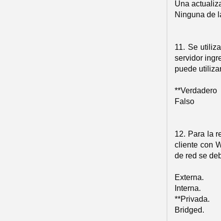
Una actualiza
Ninguna de la
11. Se utili
servidor ingr
puede utiliz
**Verdadero
Falso
12. Para la 
cliente con 
de red se de
Externa.
Interna.
**Privada.
Bridged.