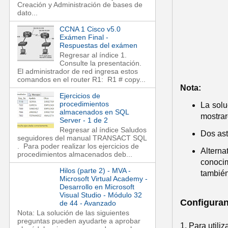
Creación y Administración de bases de
dato...
CCNA 1 Cisco v5.0
Exámen Final -
Respuestas del exámen
Regresar al índice 1.
Consulte la presentación.
El administrador de red ingresa estos
comandos en el router R1: R1 # copy...
Nota:
Ejercicios de
procedimientos
La solu
almacenados en SQL
mostrar
Server - 1 de 2
Regresar al índice Saludos
Dos aste
seguidores del manual TRANSACT SQL
. Para poder realizar los ejercicios de
Altern
procedimientos almacenados deb...
conocim
Hilos (parte 2) - MVA -
también
Microsoft Virtual Academy -
Desarrollo en Microsoft
Visual Studio - Módulo 32
Configuran
de 44 - Avanzado
Nota: La solución de las siguientes
preguntas pueden ayudarte a aprobar
1. Para utili