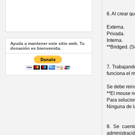
6. Al crear q
Externa.
Privada.
Interna.
Ayuda a mantener este sitio web. Tu
**Bridged. (
donación es bienvenida.
7. Trabajand
funciona el 
Se debe reins
**El mouse no
Para solucion
Ninguna de la
8. Se cuent
administraci