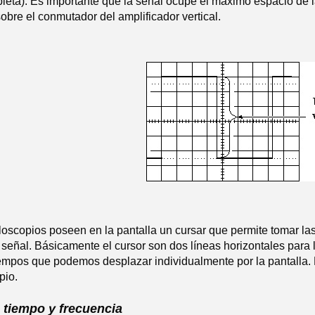
leta). Es importante que la señal ocupe el máximo espacio de la
bre el conmutador del amplificador vertical.
loscopios poseen en la pantalla un cursar que permite tomar la
señal. Básicamente el cursor son dos líneas horizontales para l
empos que podemos desplazar individualmente por la pantalla. L
pio.
 tiempo y frecuencia