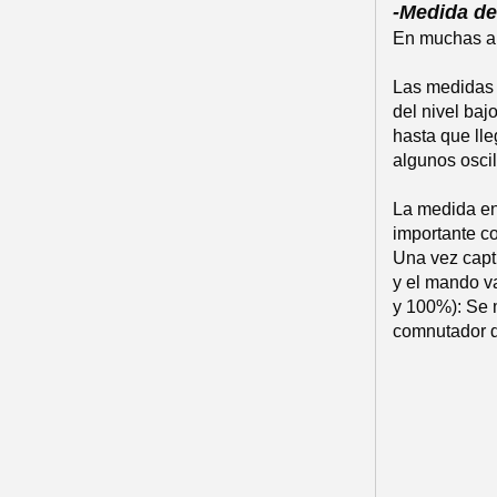
-Medida de
En muchas apl
Las medidas e
del nivel baj
hasta que lle
algunos osci
La medida en 
importante c
Una vez captu
y el mando v
y 100%): Se m
comnutador d