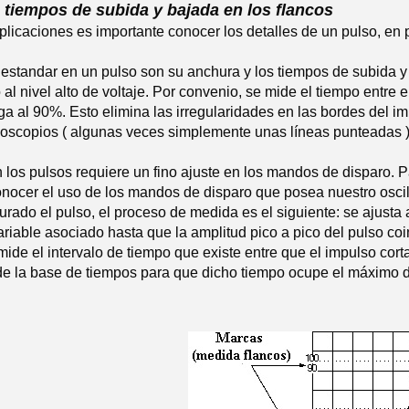
 tiempos de subida y bajada en los flancos
icaciones es importante conocer los detalles de un pulso, en p
standar en un pulso son su anchura y los tiempos de subida y 
o al nivel alto de voltaje. Por convenio, se mide el tiempo entre
ga al 90%. Esto elimina las irregularidades en las bordes del 
loscopios ( algunas veces simplemente unas líneas punteadas )
los pulsos requiere un fino ajuste en los mandos de disparo. P
onocer el uso de los mandos de disparo que posea nuestro osci
rado el pulso, el proceso de medida es el siguiente: se ajusta 
ariable asociado hasta que la amplitud pico a pico del pulso c
ide el intervalo de tiempo que existe entre que el impulso cor
e la base de tiempos para que dicho tiempo ocupe el máximo de