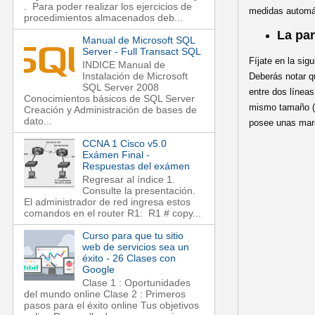
. Para poder realizar los ejercicios de
medidas automáti
procedimientos almacenados deb...
La pan
Manual de Microsoft SQL
Server - Full Transact SQL
Fíjate en la sig
INDICE Manual de
Instalación de Microsoft
Deberás notar qu
SQL Server 2008
entre dos líneas
Conocimientos básicos de SQL Server
mismo tamaño (ce
Creación y Administración de bases de
dato...
posee unas marc
CCNA 1 Cisco v5.0
Exámen Final -
Respuestas del exámen
Regresar al índice 1.
Consulte la presentación.
El administrador de red ingresa estos
comandos en el router R1: R1 # copy...
Curso para que tu sitio
web de servicios sea un
éxito - 26 Clases con
Google
Clase 1 : Oportunidades
del mundo online Clase 2 : Primeros
pasos para el éxito online Tus objetivos