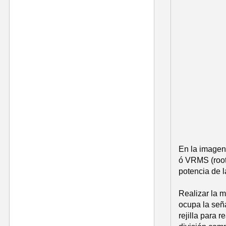
En la imagen 
ó VRMS (root-
potencia de 
Realizar la m
ocupa la seña
rejilla para 