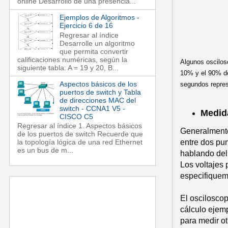
online Desarrollo de una presencia...
Ejemplos de Algoritmos -
Ejercicio 6 de 16
Regresar al índice
Desarrolle un algoritmo
que permita convertir
calificaciones numéricas, según la
Algunos oscilos
siguiente tabla: A = 19 y 20, B...
10% y el 90% de 
Aspectos básicos de los
segundos represe
puertos de switch y Tabla
de direcciones MAC del
switch - CCNA1 V5 -
Medida
CISCO C5
Regresar al índice 1. Aspectos básicos
Generalmente
de los puertos de switch Recuerde que
entre dos pun
la topología lógica de una red Ethernet
es un bus de m...
hablando del 
Los voltajes
especifiquem
El osciloscop
cálculo ejemp
para medir ot