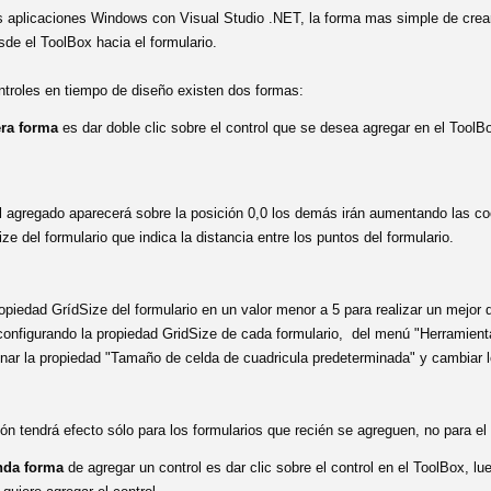
s aplicaciones Windows con Visual Studio .NET, la forma mas simple de crear
sde el ToolBox hacia el formulario.
ntroles en tiempo de diseño existen dos formas:
ra forma
es dar doble clic sobre el control que se desea agregar en el ToolB
ol agregado aparecerá sobre
la posición 0,0 los demás irán aumentando las co
ize del
formulario que indica la distancia entre los puntos del formulario.
ropiedad GrídSize del formulario en un valor menor a 5 para realizar un mejor 
 configurando la propiedad GridSize de cada formulario, del menú
"
Herramienta
nar la propiedad "Tamaño de celda de cuadricula predeterminada" y cambiar 
ón tendrá efecto sólo para los formularios que recién se agreguen, no para el 
nda forma
de agregar un control es dar clic sobre el control en el ToolBox, lu