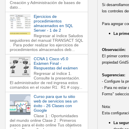
Creación y Administración de bases de
Si desarrollamo
dato...
los controles de
Ejercicios de
procedimientos
Para agregar co
almacenados en SQL
Server - 1 de 2
La prime
Regresar al índice Saludos
seguidores del manual TRANSACT SQL
. Para poder realizar los ejercicios de
procedimientos almacenados deb...
Observación:
EI primer contr
CCNA 1 Cisco v5.0
propiedad GridS
Exámen Final -
Respuestas del exámen
Regresar al índice 1.
Sugerencias:
Consulte la presentación.
- Configure la p
El administrador de red ingresa estos
comandos en el router R1: R1 # copy...
- Para no estar
Forms" seleccio
Curso para que tu sitio
web de servicios sea un
éxito - 26 Clases con
Nota:
Google
Esta configuraci
Clase 1 : Oportunidades
del mundo online Clase 2 : Primeros
La segu
pasos para el éxito online Tus objetivos