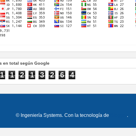
s en total según Google
1
1
2
1
3
2
6
4
© Ingeniería Systems. Con la tecnología de
Blogger
.