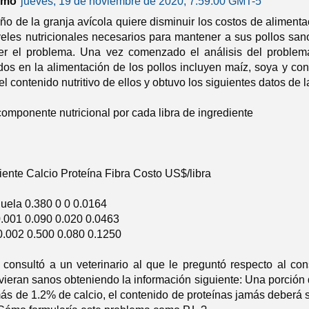
imo
jueves, 19 de noviembre de 2020, 7:59:00 GMT-5
ño de la granja avícola quiere disminuir los costos de alimenta
veles nutricionales necesarios para mantener a sus pollos san
er el problema. Una vez comenzado el análisis del problema 
ados en la alimentación de los pollos incluyen maíz, soya y co
el contenido nutritivo de ellos y obtuvo los siguientes datos de l
omponente nutricional por cada libra de ingrediente
iente Calcio Proteína Fibra Costo US$/libra
uela 0.380 0 0 0.0164
.001 0.090 0.020 0.0463
.002 0.500 0.080 0.1250
consultó a un veterinario al que le preguntó respecto al c
ieran sanos obteniendo la información siguiente: Una porción
ás de 1.2% de calcio, el contenido de proteínas jamás deberá 