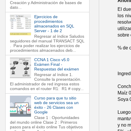
Anón
Creación y Administración de bases de
dato...
El due
los ni
Ejercicios de
procedimientos
resolv
almacenados en SQL
utiliz
Server - 1 de 2
sobre 
Regresar al índice Saludos
seguidores del manual TRANSACT SQL
. Para poder realizar los ejercicios de
% de c
procedimientos almacenados deb...
CCNA 1 Cisco v5.0
Exámen Final -
Respuestas del exámen
Ingred
Regresar al índice 1.
Consulte la presentación.
El administrador de red ingresa estos
Conch
comandos en el router R1: R1 # copy...
Maíz 0
Curso para que tu sitio
Soya 0
web de servicios sea un
éxito - 26 Clases con
Luego 
Google
Clase 1 : Oportunidades
mantuv
del mundo online Clase 2 : Primeros
y no m
pasos para el éxito online Tus objetivos