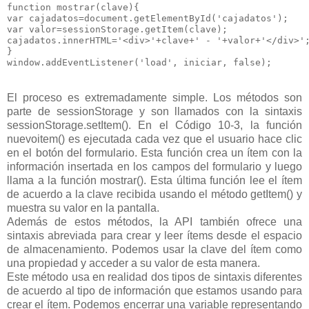
function mostrar(clave){

var cajadatos=document.getElementById('cajadatos');

var valor=sessionStorage.getItem(clave);

cajadatos.innerHTML='<div>'+clave+' - '+valor+'</div>';
}

window.addEventListener('load', iniciar, false);
El proceso es extremadamente simple. Los métodos son
parte de sessionStorage y son llamados con la sintaxis
sessionStorage.setItem(). En el Código 10-3, la función
nuevoitem() es ejecutada cada vez que el usuario hace clic
en el botón del formulario. Esta función crea un ítem con la
información insertada en los campos del formulario y luego
llama a la función mostrar(). Esta última función lee el ítem
de acuerdo a la clave recibida usando el método getItem() y
muestra su valor en la pantalla.
Además de estos métodos, la API también ofrece una
sintaxis abreviada para crear y leer ítems desde el espacio
de almacenamiento. Podemos usar la clave del ítem como
una propiedad y acceder a su valor de esta manera.
Este método usa en realidad dos tipos de sintaxis diferentes
de acuerdo al tipo de información que estamos usando para
crear el ítem. Podemos encerrar una variable representando