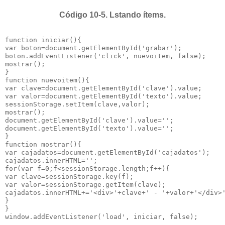
Código 10-5. Lstando ítems.
function iniciar(){

var boton=document.getElementById('grabar');

boton.addEventListener('click', nuevoitem, false);

mostrar();

}

function nuevoitem(){

var clave=document.getElementById('clave').value;

var valor=document.getElementById('texto').value;

sessionStorage.setItem(clave,valor);

mostrar();

document.getElementById('clave').value='';

document.getElementById('texto').value='';

}

function mostrar(){

var cajadatos=document.getElementById('cajadatos');

cajadatos.innerHTML='';

for(var f=0;f<sessionStorage.length;f++){

var clave=sessionStorage.key(f);

var valor=sessionStorage.getItem(clave);

cajadatos.innerHTML+='<div>'+clave+' - '+valor+'</div>'
}

}

window.addEventListener('load', iniciar, false);