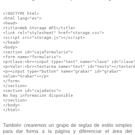
<!DOCTYPE html>

<html lang="es">

<head>

<title>Web Storage API</title>

<link rel="stylesheet" href="storage.css">

<script src="storage.js"></script>

</head>

<body>

<section id="cajaformulario">

<form name="formulario">

<p>Clave:<br><input type="text" name="clave" id="clave"
<p>Valor:<br><textarea name="text" id="texto"></textare
<p><input type="button" name="grabar" id="grabar"

value="Grabar"></p>

</form>

</section>

<section id="cajadatos">

No hay información disponible

</section>

</body>

</html>
También crearemos un grupo de reglas de estilo simples
para dar forma a la página y diferenciar el área del