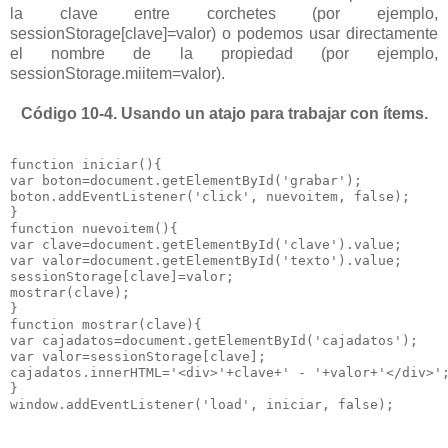
la clave entre corchetes (por ejemplo,
sessionStorage[clave]=valor) o podemos usar directamente
el nombre de la propiedad (por ejemplo,
sessionStorage.miitem=valor).
Código 10-4. Usando un atajo para trabajar con ítems.
function iniciar(){

var boton=document.getElementById('grabar');

boton.addEventListener('click', nuevoitem, false);

}

function nuevoitem(){

var clave=document.getElementById('clave').value;

var valor=document.getElementById('texto').value;

sessionStorage[clave]=valor;

mostrar(clave);

}

function mostrar(clave){

var cajadatos=document.getElementById('cajadatos');

var valor=sessionStorage[clave];

cajadatos.innerHTML='<div>'+clave+' - '+valor+'</div>';
}

window.addEventListener('load', iniciar, false);