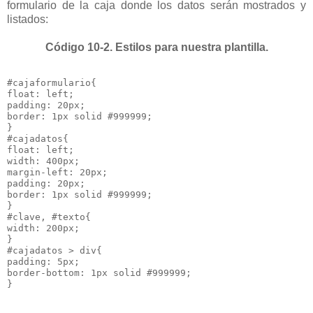
formulario de la caja donde los datos serán mostrados y
listados:
Código 10-2. Estilos para nuestra plantilla.
#cajaformulario{

float: left;

padding: 20px;

border: 1px solid #999999;

}

#cajadatos{

float: left;

width: 400px;

margin-left: 20px;

padding: 20px;

border: 1px solid #999999;

}

#clave, #texto{

width: 200px;

}

#cajadatos > div{

padding: 5px;

border-bottom: 1px solid #999999;

}