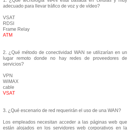
1. ¿Qué tecnología WAN está basada en células y muy
adecuado para llevar tráfico de voz y de vídeo?
VSAT
RDSI
Frame Relay
ATM
2. ¿Qué método de conectividad WAN se utilizarían en un
lugar remoto donde no hay redes de proveedores de
servicios?
VPN
WiMAX
cable
VSAT
3. ¿Qué escenario de red requerirán el uso de una WAN?
Los empleados necesitan acceder a las páginas web que
están alojados en los servidores web corporativos en la