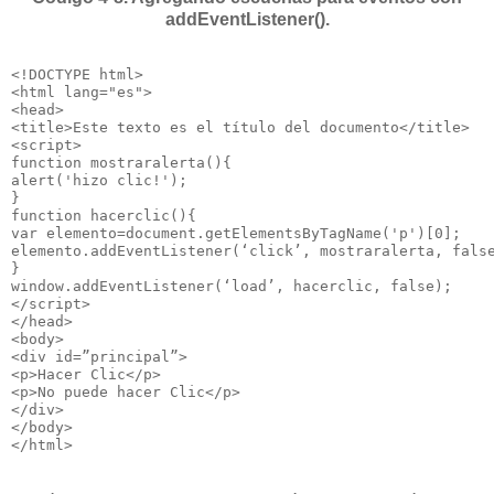
addEventListener().
<!DOCTYPE html>

<html lang="es">

<head>

<title>Este texto es el título del documento</title>

<script>

function mostraralerta(){

alert('hizo clic!');

}

function hacerclic(){

var elemento=document.getElementsByTagName('p')[0];

elemento.addEventListener(‘click’, mostraralerta, false
}

window.addEventListener(‘load’, hacerclic, false);

</script>

</head>

<body>

<div id=”principal”>

<p>Hacer Clic</p>

<p>No puede hacer Clic</p>

</div>

</body>

</html>