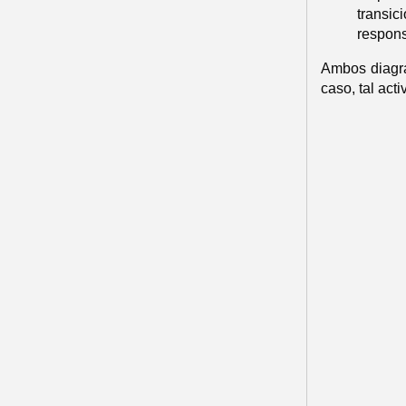
transi
respons
Ambos diagra
caso, tal act