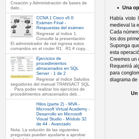
Creación y Administración de bases de
Una op
dato...
CCNA 1 Cisco v5.0
Había visto 
Exámen Final -
medieval la 
Respuestas del exámen
Cada número es
Regresar al índice 1.
los dos prime
Consulte la presentación.
El administrador de red ingresa estos
Suponga que 
comandos en el router R1: R1 # copy...
esta operació
Ejercicios de
Creemos un d
procedimientos
Requerirá alg
almacenados en SQL
para conglom
Server - 1 de 2
Regresar al índice Saludos
diagrama de a
seguidores del manual TRANSACT SQL
. Para poder realizar los ejercicios de
Un 
procedimientos almacenados deb...
Hilos (parte 2) - MVA -
Microsoft Virtual Academy -
Desarrollo en Microsoft
Visual Studio - Módulo 32
de 44 - Avanzado
Nota: La solución de las siguientes
preguntas pueden ayudarte a aprobar