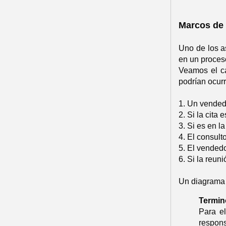
Marcos de 
Uno de los a
en un proces
Veamos el ca
podrían ocurr
1. Un vendedo
2. Si la cita
3. Si es en l
4. El consult
5. El vended
6. Si la reun
Un diagrama 
Termin
Para e
respons