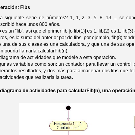
eración: Fibs
la siguiente serie de números? 1, 1, 2, 3, 5, 8, 13,.... se c
escribió hace unos 800 años.
 un “fib”, así que el primer fib [o fib(1)] es 1, fib(2) es 1, fib(
ros, es la suma del anterior par de fibs, por ejemplo, fib(8) tendr
una de sus clases es una calculadora, y que una de sus operac
n podría llamarla calcularFib(n).
iagrama de actividades que modele a esta operación.
unas variables como son: un contador para llevar un control pa
erar los resultados, y dos más para almacenar dos fibs que ten
ctividades que realizaría la tarea.
diagrama de actividades para calcularFib(n), una operació