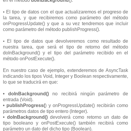
en el método
doInBackground
().
• El tipo de datos con el que actualizaremos el progreso de
la tarea, y que recibiremos como parámetro del método
onProgressUpdate() y que a su vez tendremos que incluir
como parámetro del método publishProgress().
• El tipo de datos que devolveremos como resultado de
nuestra tarea, que será el tipo de retorno del método
doInBackground() y el tipo del parámetro recibido en el
método onPostExecute().
En nuestro caso de ejemplo, extenderemos de AsyncTask
indicando los tipos Void, Integer y Boolean respectivamente,
lo que se traducirá en que:
• doInBackground()
no recibirá ningún parámetro de
entrada (Void).
• publishProgress(
) y onProgressUpdate() recibirán como
parámetros datos de tipo entero (Integer).
• doInBackground()
devolverá como retorno un dato de
tipo booleano y onPostExecute() también recibirá como
parámetro un dato del dicho tipo (Boolean).