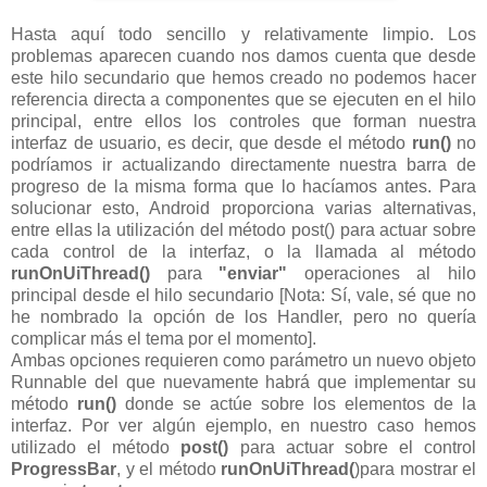
Hasta aquí todo sencillo y relativamente limpio. Los
problemas aparecen cuando nos damos cuenta que desde
este hilo secundario que hemos creado no podemos hacer
referencia directa a componentes que se ejecuten en el hilo
principal, entre ellos los controles que forman nuestra
interfaz de usuario, es decir, que desde el método
run()
no
podríamos ir actualizando directamente nuestra barra de
progreso de la misma forma que lo hacíamos antes. Para
solucionar esto, Android proporciona varias alternativas,
entre ellas la utilización del método post() para actuar sobre
cada control de la interfaz, o la llamada al método
runOnUiThread()
para
"enviar"
operaciones al hilo
principal desde el hilo secundario [Nota: Sí, vale, sé que no
he nombrado la opción de los Handler, pero no quería
complicar más el tema por el momento].
Ambas opciones requieren como parámetro un nuevo objeto
Runnable del que nuevamente habrá que implementar su
método
run()
donde se actúe sobre los elementos de la
interfaz. Por ver algún ejemplo, en nuestro caso hemos
utilizado el método
post()
para actuar sobre el control
ProgressBar
, y el método
runOnUiThread(
)para mostrar el