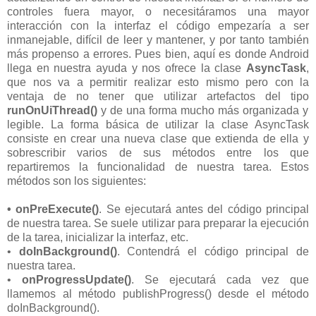
controles fuera mayor, o necesitáramos una mayor
interacción con la interfaz el código empezaría a ser
inmanejable, difícil de leer y mantener, y por tanto también
más propenso a errores. Pues bien, aquí es donde Android
llega en nuestra ayuda y nos ofrece la clase
AsyncTask
,
que nos va a permitir realizar esto mismo pero con la
ventaja de no tener que utilizar artefactos del tipo
runOnUiThread()
y de una forma mucho más organizada y
legible. La forma básica de utilizar la clase AsyncTask
consiste en crear una nueva clase que extienda de ella y
sobrescribir varios de sus métodos entre los que
repartiremos la funcionalidad de nuestra tarea. Estos
métodos son los siguientes:
• onPreExecute()
. Se ejecutará antes del código principal
de nuestra tarea. Se suele utilizar para preparar la ejecución
de la tarea, inicializar la interfaz, etc.
•
doInBackground()
. Contendrá el código principal de
nuestra tarea.
•
onProgressUpdate()
. Se ejecutará cada vez que
llamemos al método publishProgress() desde el método
doInBackground().