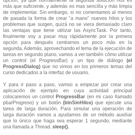
opción, ya que normalmente la segunda solución nos es
más que suficiente, y además es mas sencilla y más limpia
de implementar. Sin embargo, si no comentamos al menos
de pasada la forma de crear "a mano" nuevos hilos y los
problemas que surgen, quizá no se viera demasiado claro
las ventajas que tiene utilizar las AsyncTask. Por tanto,
finalmente voy a pasar muy rápidamente por la primera
opción para después centrarnos un poco más en la
segunda. Además, aprovechando el tema de la ejecución de
tareas en segundo plano, vamos a ver también cómo utilizar
un control (el ProgressBar) y un tipo de diálogo
(el
ProgressDialog)
que no vimos en los primeros temas del
curso dedicados a la interfaz de usuario.
Y para ir paso a paso, vamso a empezar por crear una
aplicación de ejemplo en cuya actividad principal
colocaremos un control
ProgressBar
(en mi caso llamado
pbarProgreso) y un botón
(btnSinHilos)
que ejecute una
tarea de larga duración. Para simular una operación de
larga duración vamos a ayudarnos de un método auxiliar
que lo único que haga sea esperar 1 segundo, mediante
una llamada a Thread.
sleep().