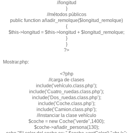
//longitud
}
//métodos públicos
public function añadir_remolque($longitud_remolque)
{
$this->longitud = $this->longitud + $longitud_remolque;
}
}
?>
Mostrar.php:
<?php
//carga de clases
include(’vehículo.class.php’);
include(’Cuatro_ruedas.class.php’);
include(’Dos_ruedas.class.php’);
include(’Coche.class.php’);
include(’Camion.class.php’);
//instanciar la clase vehículo
$coche = new Coche("verde",1400);
$coche->añadir_persona(130);