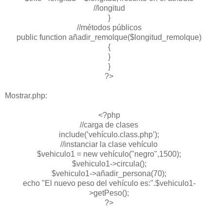
//longitud
}
//métodos públicos
public function añadir_remolque($longitud_remolque)
{
}
}
?>
Mostrar.php:
<?php
//carga de clases
include(’vehículo.class.php’);
//instanciar la clase vehículo
$vehiculo1 = new vehículo("negro",1500);
$vehiculo1->circula();
$vehiculo1->añadir_persona(70);
echo "El nuevo peso del vehículo es:".$vehiculo1-
>getPeso();
?>