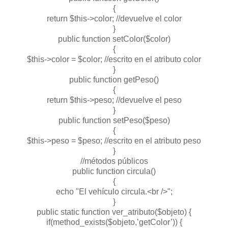
{
return $this->color; //devuelve el color
}
public function setColor($color)
{
$this->color = $color; //escrito en el atributo color
}
public function getPeso()
{
return $this->peso; //devuelve el peso
}
public function setPeso($peso)
{
$this->peso = $peso; //escrito en el atributo peso
}
//métodos públicos
public function circula()
{
echo "El vehículo circula.<br />";
}
public static function ver_atributo($objeto) {
if(method_exists($objeto,’getColor’)) {