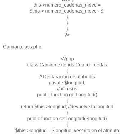
this->numero_cadenas_nieve =
$this-> numero_cadenas_nieve - $;
}
}
}
?>
Camion.class.php:
<?php
class Camion extends Cuatro_ruedas
{
// Declaración de atributos
private $longitud;
//accesos
public function getLongitud()
{
return $this->longitud; //devuelve la longitud
}
public function setLongitud($longitud)
{
$this->longitud = $longitud; //escrito en el atributo