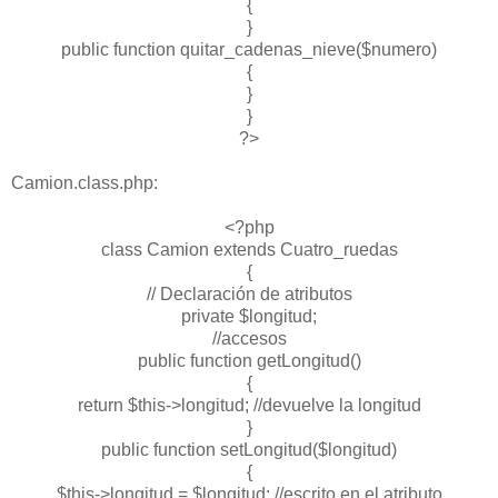
{
}
public function quitar_cadenas_nieve($numero)
{
}
}
?>
Camion.class.php:
<?php
class Camion extends Cuatro_ruedas
{
// Declaración de atributos
private $longitud;
//accesos
public function getLongitud()
{
return $this->longitud; //devuelve la longitud
}
public function setLongitud($longitud)
{
$this->longitud = $longitud; //escrito en el atributo