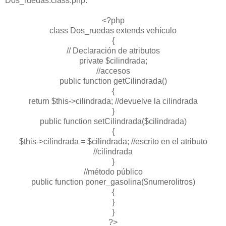
Dos_ruedas.class.php:
<?php
class Dos_ruedas extends vehículo
{
// Declaración de atributos
private $cilindrada;
//accesos
public function getCilindrada()
{
return $this->cilindrada; //devuelve la cilindrada
}
public function setCilindrada($cilindrada)
{
$this->cilindrada = $cilindrada; //escrito en el atributo
//cilindrada
}
//método público
public function poner_gasolina($numerolitros)
{
}
}
?>