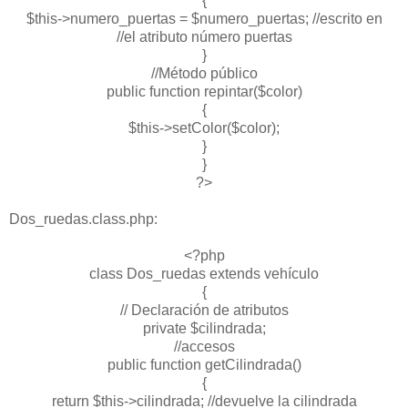
{
$this->numero_puertas = $numero_puertas; //escrito en
//el atributo número puertas
}
//Método público
public function repintar($color)
{
$this->setColor($color);
}
}
?>
Dos_ruedas.class.php:
<?php
class Dos_ruedas extends vehículo
{
// Declaración de atributos
private $cilindrada;
//accesos
public function getCilindrada()
{
return $this->cilindrada; //devuelve la cilindrada