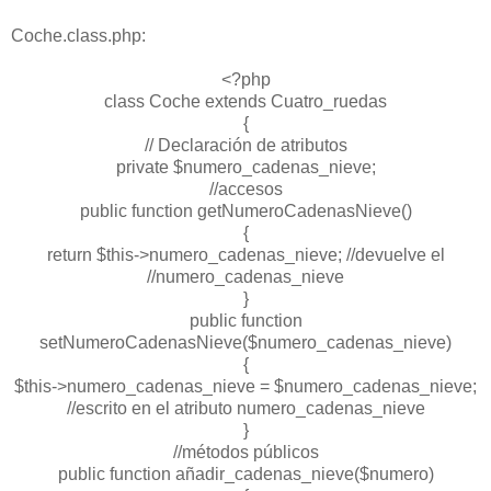
Coche.class.php:
<?php
class Coche extends Cuatro_ruedas
{
// Declaración de atributos
private $numero_cadenas_nieve;
//accesos
public function getNumeroCadenasNieve()
{
return $this->numero_cadenas_nieve; //devuelve el
//numero_cadenas_nieve
}
public function
setNumeroCadenasNieve($numero_cadenas_nieve)
{
$this->numero_cadenas_nieve = $numero_cadenas_nieve;
//escrito en el atributo numero_cadenas_nieve
}
//métodos públicos
public function añadir_cadenas_nieve($numero)