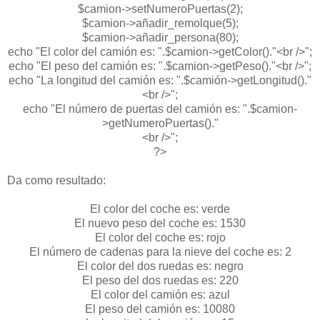
$camion->setNumeroPuertas(2);
$camion->añadir_remolque(5);
$camion->añadir_persona(80);
echo "El color del camión es: ".$camion->getColor()."<br />";
echo "El peso del camión es: ".$camion->getPeso()."<br />";
echo "La longitud del camión es: ".$camión->getLongitud()."
<br />";
echo "El número de puertas del camión es: ".$camion-
>getNumeroPuertas()."
<br />";
?>
Da como resultado:
El color del coche es: verde
El nuevo peso del coche es: 1530
El color del coche es: rojo
El número de cadenas para la nieve del coche es: 2
El color del dos ruedas es: negro
El peso del dos ruedas es: 220
El color del camión es: azul
El peso del camión es: 10080