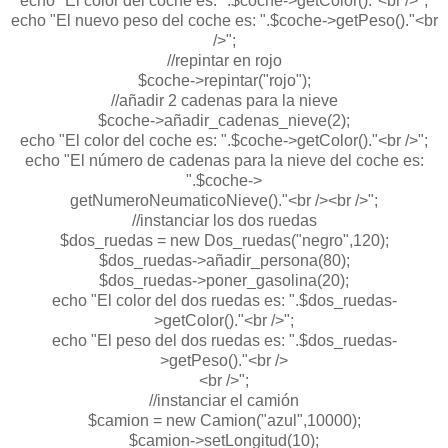
echo "El color del coche es: ".$coche->getColor()."<br />";
echo "El nuevo peso del coche es: ".$coche->getPeso()."<br
/>";
//repintar en rojo
$coche->repintar("rojo");
//añadir 2 cadenas para la nieve
$coche->añadir_cadenas_nieve(2);
echo "El color del coche es: ".$coche->getColor()."<br />";
echo "El número de cadenas para la nieve del coche es:
".$coche->
getNumeroNeumaticoNieve()."<br /><br />";
//instanciar los dos ruedas
$dos_ruedas = new Dos_ruedas("negro",120);
$dos_ruedas->añadir_persona(80);
$dos_ruedas->poner_gasolina(20);
echo "El color del dos ruedas es: ".$dos_ruedas-
>getColor()."<br />";
echo "El peso del dos ruedas es: ".$dos_ruedas-
>getPeso()."<br />
<br />";
//instanciar el camión
$camion = new Camion("azul",10000);
$camion->setLongitud(10);