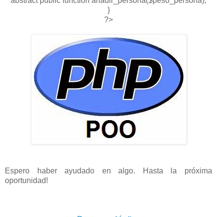
abstract public function añadir_persona($peso_persona);
}
?>
Espero haber ayudado en algo. Hasta la próxima
oportunidad!