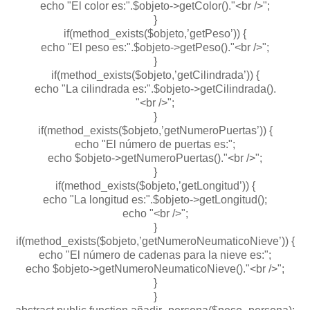
echo "El color es:".$objeto->getColor()."<br />";
}
if(method_exists($objeto,’getPeso’)) {
echo "El peso es:".$objeto->getPeso()."<br />";
}
if(method_exists($objeto,’getCilindrada’)) {
echo "La cilindrada es:".$objeto->getCilindrada().
"<br />";
}
if(method_exists($objeto,’getNumeroPuertas’)) {
echo "El número de puertas es:";
echo $objeto->getNumeroPuertas()."<br />";
}
if(method_exists($objeto,’getLongitud’)) {
echo "La longitud es:".$objeto->getLongitud();
echo "<br />";
}
if(method_exists($objeto,’getNumeroNeumaticoNieve’)) {
echo "El número de cadenas para la nieve es:";
echo $objeto->getNumeroNeumaticoNieve()."<br />";
}
}