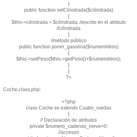
}
public function setCilindrada($cilindrada)
{
$this->cilindrada = $cilindrada; //escrito en el atributo
//cilindrada
}
//método público
public function poner_gasolina($numerolitros)
{
$this->setPeso($this->getPeso()+$numerolitros);
}
}
?>
Coche.class.php:
<?php
class Coche se extends Cuatro_ruedas
{
// Declaración de atributos
private $numero_cadenas_nieve=0;
//accesos