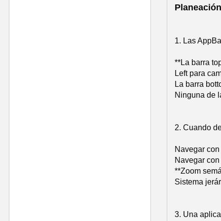
Planeación
1. Las AppBa
**La barra to
Left para ca
La barra bot
Ninguna de l
2. Cuando de
Navegar con 
Navegar con f
**Zoom semán
Sistema jerá
3. Una aplic