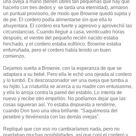
una oveja a mano (tienen ubres tan pequeñas que hay que
hacerlo con tres dedos y se tarda una eternidad), armaron
un puntual provisorio, de modo que Brownie quedó sujeta y
de pie. El cordero podía alimentarse sin que ella lo
ahuyentara. El cordero era fuerte y agresivo y aprovechó las
circunstancias. Cuando llegué a casa, veinticuatro horas
después, el vientre del pequeño recién nacido estaba
hinchado, y el cordero estaba eufórico. Brownie estaba
enfurruñada, pero el cordero había tenido un buen
comienzo.
Dejamos suelta a Brownie, con la esperanza de que se
adaptara a su bebé. Pero ella le echó una ojeada al cordero
y lo tumbó. Es descorazonador ver una oveja que tumba a
su hijito. La criaturilla se acerca a su madre con entusiasmo,
y ella lo arroja contra la pared del establo. Lo intenta de
nuevo y recibe otro empellón. No podíamos dejar que las
cosas siguieran así. Yo estaba dispuesta a rendirme,
cuando Don tuvo una idea brillante. “Saquémosla del
pesebre y llevémosla con las demás ovejas”.
Repliqué que con eso no cambiaríamos nada, pero no
quedaban muchas posibilidades, así que cogí el cordero y