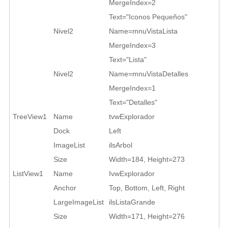
MergeIndex=2
Text="Iconos Pequeños"
Nivel2
Name=mnuVistaLista
MergeIndex=3
Text="Lista"
Nivel2
Name=mnuVistaDetalles
MergeIndex=1
Text="Detalles"
TreeView1
Name
tvwExplorador
Dock
Left
ImageList
ilsArbol
Size
Width=184, Height=273
ListView1
Name
IvwExplorador
Anchor
Top, Bottom, Left, Right
LargeImageList
ilsListaGrande
Size
Width=171, Height=276