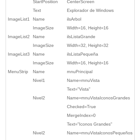
StartPosition
CenterScreen
Text
Explorador de Windows
ImageList1
Name
ilsArbol
ImageSize
Width=16, Height=16
ImageList2
Name
ilsListaGrande
ImageSize
Width=32, Height=32
ImageList3
Name
ilsListaPequeña
ImageSize
Width=16, Height=16
MenuStrip
Name
mnuPrincipal
Nivel1
Name=mnuVista
Text="Vista"
Nivel2
Name=mnuVistaIconosGrandes
Checked=True
MergeIndex=0
Text="Iconos Grandes"
Nivel2
Name=mnuVistalconosPequeños