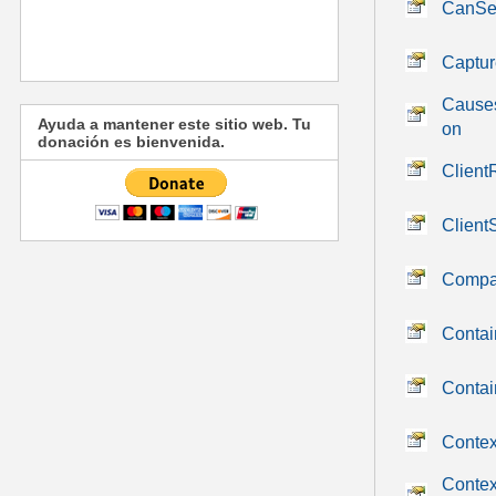
CanSe
Captur
Causes
Ayuda a mantener este sitio web. Tu
on
donación es bienvenida.
Client
Client
Comp
Contai
Conta
Conte
Conte