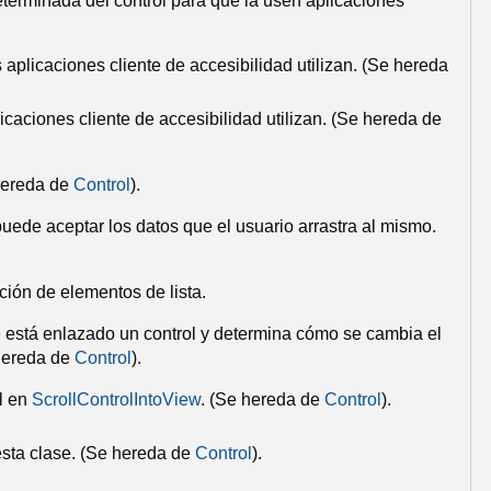
eterminada del control para que la usen aplicaciones
 aplicaciones cliente de accesibilidad utilizan.
(Se hereda
caciones cliente de accesibilidad utilizan.
(Se hereda de
hereda de
Control
).
 puede aceptar los datos que el usuario arrastra al mismo.
cción de elementos de lista.
e está enlazado un control y determina cómo se cambia el
hereda de
Control
).
l en
ScrollControlIntoView
.
(Se hereda de
Control
).
sta clase.
(Se hereda de
Control
).