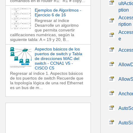
comandos en el router R1: R1 # copy...
ultAct
ption
Ejemplos de Algoritmos -
Ejercicio 6 de 16
Acces
Regresar al índice
ription
Desarrolle un algoritmo
que permita convertir
Acces
calificaciones numéricas, según la
e
siguiente tabla: A = 19 y 20, B...
Aspectos básicos de los
Access
puertos de switch y Tabla
de direcciones MAC del
switch - CCNA1 V5 -
Allow
CISCO C5
Regresar al índice 1. Aspectos básicos
de los puertos de switch Recuerde que
AllowS
la topología lógica de una red Ethernet
es un bus de m...
Ancho
AutoSc
AutoSi