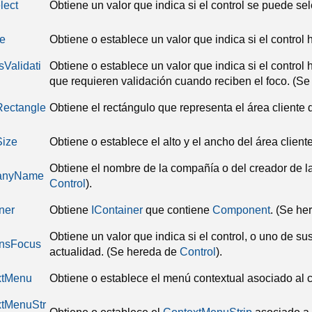
lect
Obtiene un valor que indica si el control se puede sel
e
Obtiene o establece un valor que indica si el control
Validati
Obtiene o establece un valor que indica si el control
que requieren validación cuando reciben el foco.
(Se
Rectangle
Obtiene el rectángulo que representa el área cliente d
Size
Obtiene o establece el alto y el ancho del área cliente
Obtiene el nombre de la compañía o del creador de la
anyName
Control
).
ner
Obtiene
IContainer
que contiene
Component
.
(Se he
Obtiene un valor que indica si el control, o uno de su
insFocus
actualidad.
(Se hereda de
Control
).
xtMenu
Obtiene o establece el menú contextual asociado al c
xtMenuStr