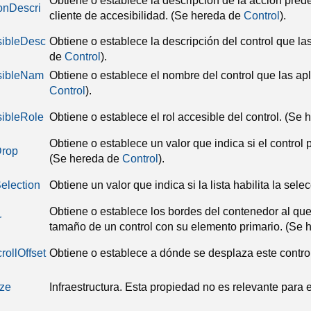
Obtiene o establece la descripción de la acción pred
ionDescri
cliente de accesibilidad.
(Se hereda de
Control
).
sibleDesc
Obtiene o establece la descripción del control que las
de
Control
).
sibleNam
Obtiene o establece el nombre del control que las apli
Control
).
ibleRole
Obtiene o establece el rol accesible del control.
(Se 
Obtiene o establece un valor que indica si el control
Drop
(Se hereda de
Control
).
election
Obtiene un valor que indica si la lista habilita la sele
Obtiene o establece los bordes del contenedor al qu
r
tamaño de un control con su elemento primario.
(Se 
rollOffset
Obtiene o establece a dónde se desplaza este contro
ze
Infraestructura.
Esta propiedad no es relevante para e