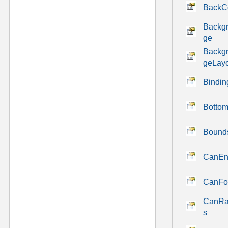
BackC
Backg
ge
Backg
geLay
Bindin
Botto
Bound
CanEn
CanFo
CanRa
s