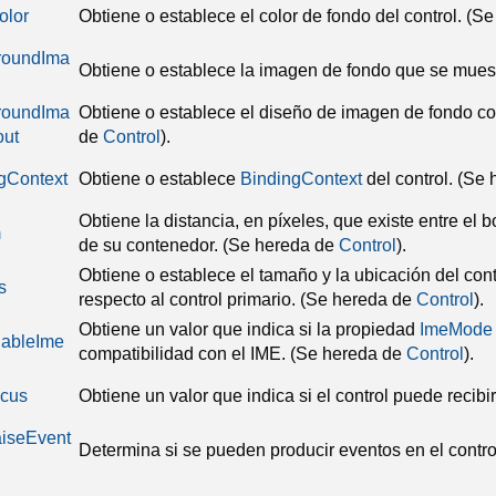
olor
Obtiene o establece el color de fondo del control.
(Se
roundIma
Obtiene o establece la imagen de fondo que se muestr
roundIma
Obtiene o establece el diseño de imagen de fondo c
out
de
Control
).
gContext
Obtiene o establece
BindingContext
del control.
(Se 
Obtiene la distancia, en píxeles, que existe entre el bo
m
de su contenedor.
(Se hereda de
Control
).
Obtiene o establece el tamaño y la ubicación del cont
s
respecto al control primario.
(Se hereda de
Control
).
Obtiene un valor que indica si la propiedad
ImeMode
ableIme
compatibilidad con el IME.
(Se hereda de
Control
).
cus
Obtiene un valor que indica si el control puede recibir
iseEvent
Determina si se pueden producir eventos en el contro