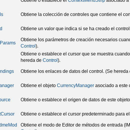
Obtiene o establece el
ContextMenuStrip
asociado a e
ls
Obtiene la colección de controles que contiene el con
d
Obtiene un valor que indica si se ha creado el control
Obtiene los parámetros de creación necesarios cuando 
eParams
Control
).
Obtiene o establece el cursor que se muestra cuando 
hereda de
Control
).
ndings
Obtiene los enlaces de datos del control.
(Se hereda
anager
Obtiene el objeto
CurrencyManager
asociado a este c
ource
Obtiene o establece el origen de datos de este objet
tCursor
Obtiene o establece el cursor predeterminado para el 
ltImeMod
Obtiene el modo de Editor de métodos de entrada (IM