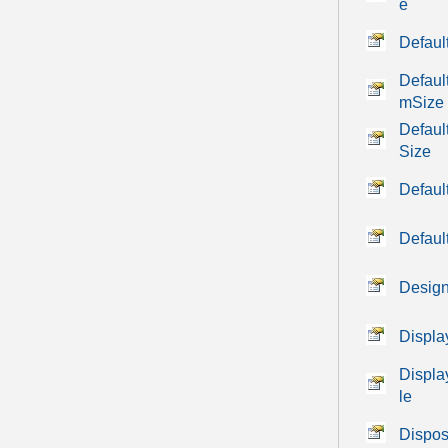
e
Defaul
Defau
mSize
Defau
Size
Defaul
Defaul
Desig
Displ
Displa
le
Dispos