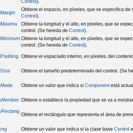
Control
).
Obtiene el espacio, en píxeles, que se especifica de
tMargin
Control
).
ltMaximu
Obtiene la longitud y el alto, en píxeles, que se es
control.
(Se hereda de
Control
).
ltMinimum
Obtiene la longitud y el alto, en píxeles, que se es
control.
(Se hereda de
Control
).
tPadding
Obtiene el espaciado interno, en píxeles, del conteni
tSize
Obtiene el tamaño predeterminado del control.
(Se h
nMode
Obtiene un valor que indica si
Component
está actua
ayMember
Obtiene o establece la propiedad que se va a mostra
yRectang
Obtiene el rectángulo que representa el área de prese
ing
Obtiene un valor que indica si la clase base
Control
e