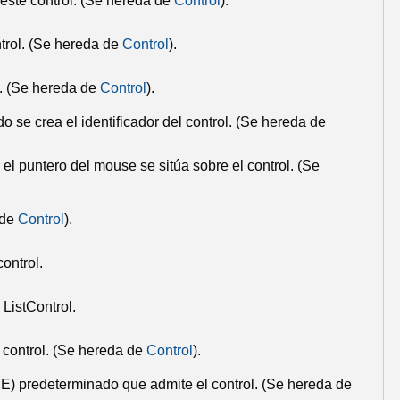
ste control.
(Se hereda de
Control
).
trol.
(Se hereda de
Control
).
.
(Se hereda de
Control
).
se crea el identificador del control.
(Se hereda de
el puntero del mouse se sitúa sobre el control.
(Se
 de
Control
).
ontrol.
o
ListControl
.
control.
(Se hereda de
Control
).
E) predeterminado que admite el control.
(Se hereda de