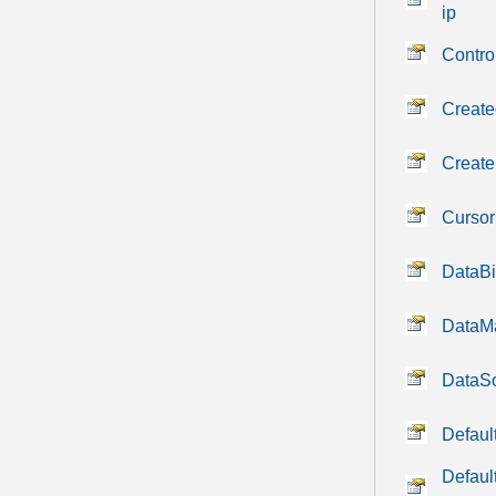
ip
Contro
Create
Creat
Cursor
DataBi
DataM
DataS
Defaul
Defau