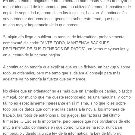
En las anteriores páginas se ha comentado numerosas veces la mayor o
menor idoneidad de los aparatos para su utilización como dispositivos de
copia de seguridad o, como dicen los ingleses, backup. A continuación
voy a intentar dar unas ideas generales sobre este tema, que tiene
mucha mayor importancia de lo que parece.
Si algún día llego a publicar un manual de informática, probablemente
comenzará diciendo: "ANTE TODO, MANTENGA BACKUPS
RECIENTES DE SUS FICHEROS DE DATOS", en letras mayúsculas y
en el centro de la primera página.
A continuación tendría que explicar qué es un fichero, un backup y sobre
todo un ordenador, pero me temo que si dejara el consejo para más
adelante ya no tendría la fuerza que se merece.
No olvide que un ordenador no es más que un amasijo de cables, plástico
y metal, por mucho que me cueste reconocerlo; es una máquina, y como
tal no es especialmente interesante en sí misma, sino que lo es sobre
todo por los datos que contiene: las cartas a la novia, los informes del
trabajo, las fotos de astronomía, los juegos, las facturas del último
trimestre ... Eso es lo importante, pero parece que nos olvidamos de ello
muy a menudo; confiamos en que como nunca se ha roto, nunca se
romperá, olvidando la única ley de la informática, la Ley de Murphy: